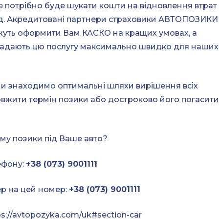
 потрібно буде шукати кошти на відновлення втрат
т.д. Акредитовані партнери страховики АВТОПОЗИКИ
ожуть оформити Вам КАСКО на кращих умовах, а
 надають цю послугу максимально швидко для наших
ми знаходимо оптимальні шляхи вирішення всіх
овжити термін позики або достроково його погасити
му позики під Ваше авто?
ефону:
+38 (073) 9001111
р на цей номер:
+38 (073) 9001111
s://avtopozyka.com/uk#section-car