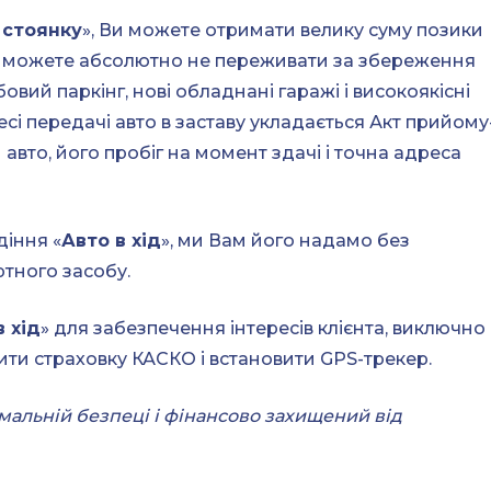
 стоянку
», Ви можете отримати велику суму позики
у, можете абсолютно не переживати за збереження
бовий паркінг, нові обладнані гаражі і високоякісні
есі передачі авто в заставу укладається Акт прийому
 авто, його пробіг на момент здачі і точна адреса
діння «
Авто в хід
», ми Вам його надамо без
тного засобу.
в хід
» для забезпечення інтересів клієнта, виключно
ти страховку КАСКО і встановити GPS-трекер.
альній безпеці і фінансово захищений від