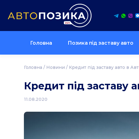
Головна
Позика під заставу авто
Головна
/
Новини
/
Кредит під заставу авто в Ав
Кредит під заставу а
11.08.2020