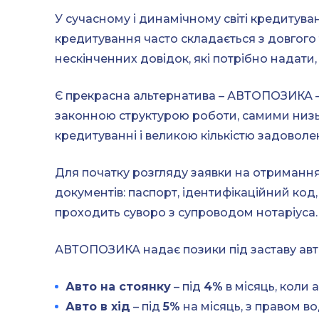
У сучасному і динамічному світі кредитува
кредитування часто складається з довгого т
нескінченних довідок, які потрібно надати, 
Є прекрасна альтернатива – АВТОПОЗИКА – 
законною структурою роботи, самими низ
кредитуванні і великою кількістю задоволен
Для початку розгляду заявки на отримання
документів: паспорт, ідентифікаційний код
проходить суворо з супроводом нотаріуса.
АВТОПОЗИКА надає позики під заставу авто 
Авто на стоянку
– під
4%
в місяць, коли
Авто в хід
– під
5%
на місяць, з правом во