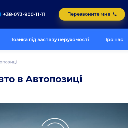
Перезвоните мне
+38-073-900-11-11
Позика під заставу нерухомості
Про нас
топозиці
вто в Автопозиці