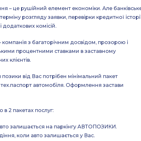
ння – це рушійний елемент економіки. Але банківськ
ерміну розгляду заявки, перевірки кредитної історії
і додаткових комісій.
компанія з багаторічним досвідом, прозорою і
ькими процентними ставками в заставному
их клієнтів.
 позики від Вас потрібен мінімальний пакет
, тех.паспорт автомобіля. Оформлення застави
в 2 пакетах послуг:
 авто залишається на паркінгу АВТОПОЗИКИ.
діння, коли авто залишається у Вас.