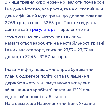
З кінця травня курс іноземної валюти почав хоч
і не дуже істотно, але рости, та на сьогоднішній
день офіційний курс гривні до долара складає
27,69 грн., а євро – 32,55 грн. Про це свідчать
дані на сайті
регулятора
. Паралельно на
«чорному» ринку спекулянти всіляко
намагаються заробити на нестабільності гривні
і в них валюта торгується по 27,57 – 27,67 за
долар, та 32,43 – 32,57 за євро.
Глава Мінфіну повідомляє про збудований
план бюджетної політики та збільшення
держбюджету. У ньому також закладено
збільшення заробітної плати на 12,1% при
відносній цінової стабільності.
Нагадаємо, що Національний Банк України