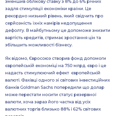
зменшив облікову ставку з 8% до 6% річних
задля стимуляції економіки країни. Це
рекордно низький рівень, який свідчить про
серйозність їхніх намірів недопущення
дефолту. В майбутньому це допоможе знизити
вартість кредитів, стримає зростання цін та
збільшить можливості бізнесу.
Як відомо, Євросоюз створив фонд допомоги
європейській економіці на 750 млрд. євро і це
надасть стимулюючий ефект європейській
валюті. Фахівці одного зі світових інвестиційних
банків Goldman Sachs попередили що долар
може перестати носити статус резервної
валюти, хоча зараз його частка від усіх
валютних торгів близько 88% і 62% світових