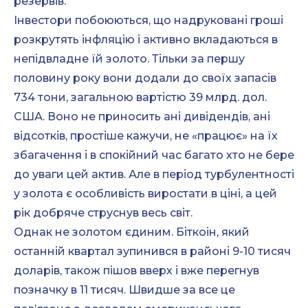
резервів.
Інвестори побоюються, що надруковані гроші
розкрутять інфляцію і активно вкладаються в
непідвладне їй золото. Тільки за першу
половину року вони додали до своїх запасів
734 тони, загальною вартістю 39 млрд. дол.
США. Воно не приносить ані дивідендів, ані
відсотків, простіше кажучи, не «працює» на їх
збагачення і в спокійний час багато хто не бере
до уваги цей актив. Але в період турбулентності
у золота є особливість виростати в ціні, а цей
рік добряче струснув весь світ.
Однак не золотом єдиним. Біткоін, який
останній квартал зупинився в районі 9-10 тисяч
доларів, також пішов вверх і вже перегнув
позначку в 11 тисяч. Швидше за все це