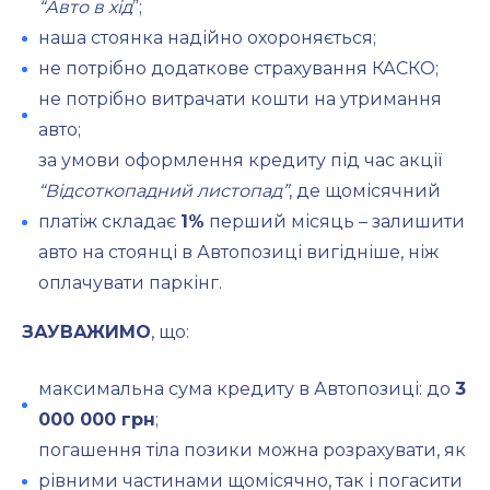
“Авто в хід
”;
наша стоянка надійно охороняється;
не потрібно додаткове страхування КАСКО;
не потрібно витрачати кошти на утримання
авто;
за умови оформлення кредиту під час акції
“Відсоткопадний листопад”
, де щомісячний
платіж складає
1%
перший місяць – залишити
авто на стоянці в Автопозиці вигідніше, ніж
оплачувати паркінг.
ЗАУВАЖИМО
, що:
максимальна сума кредиту в Автопозиці: до
3
000 000 грн
;
погашення тіла позики можна розрахувати, як
рівними частинами щомісячно, так і погасити